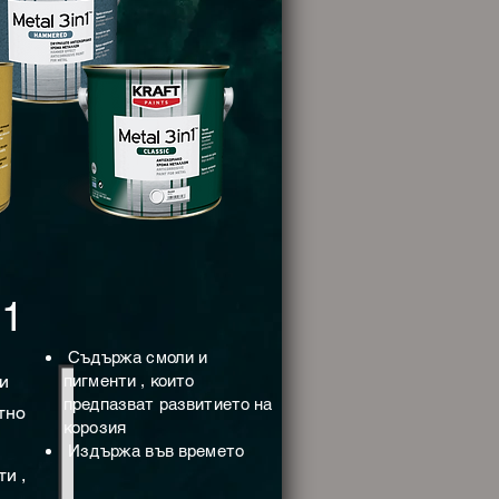
1
n
Съдържа смоли и
и
пигменти , които
предпазват развитието на
тно
корозия
Издържа във времето
и ,