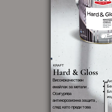
KRAFT
Hard & Gloss
Висококачествен
Ан
Бе
емайлак за метали .
Бл
Осигурява
из
антикорозионна защита ,
след като преди това