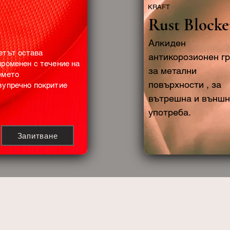
KRAFT
Rust Blocke
Алкиден
етът остава
антикорозионен г
променен с течение на
за метални
емето
повърхности , за
зупречно покритие
вътрешна и външ
употреба.
Запитване