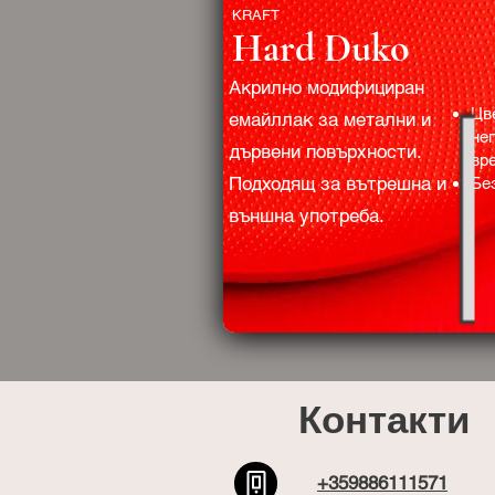
KRAFT
Hard Duko
Акрилно модифициран
Цв
емайллак за метални и
не
дървени повърхности.
вр
Подходящ за вътрешна и
Бе
външна употреба.
Контакти
+359886111571