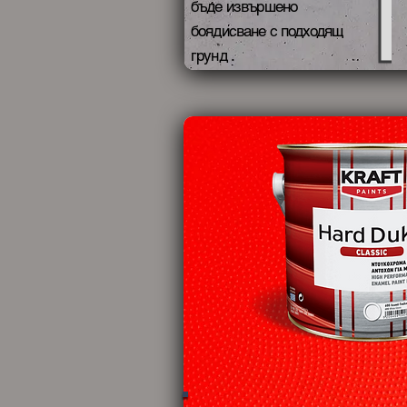
бъде извършено
боядисване с подходящ
грунд .