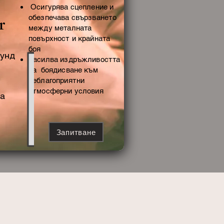
Осигурява сцепление и
обезпечава свързването
r
между металната
повърхност и крайната
боя
рунд
Засилва издръжливостта
на боядисване към
неблагоприятни
атмосферни условия
на
Запитване