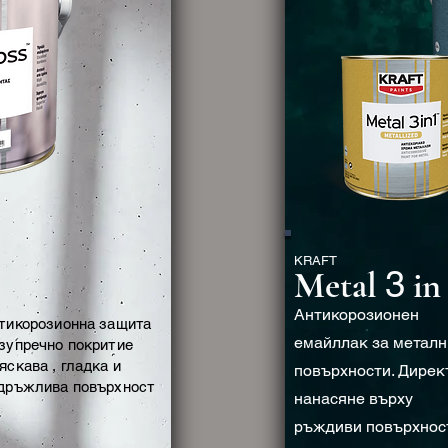
KRAFT
3
Metal
i
Антикорозионен
тикорозионна защита
емайллак за металн
зупречно покритие
яскава , гладка и
повърхности. Дирек
дръжлива повърхност
нанасяне върху
ръждиви повърхност